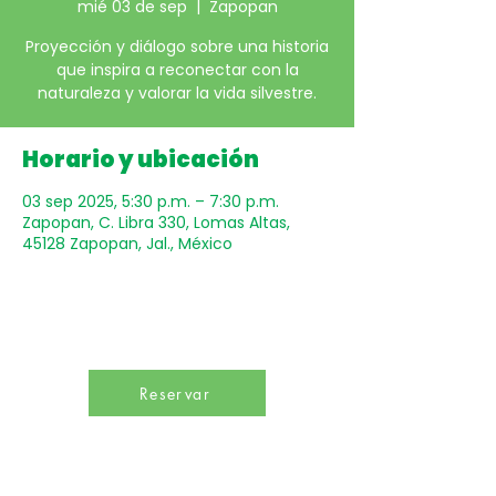
mié 03 de sep
  |  
Zapopan
Proyección y diálogo sobre una historia
que inspira a reconectar con la
naturaleza y valorar la vida silvestre.
Horario y ubicación
03 sep 2025, 5:30 p.m. – 7:30 p.m.
Zapopan, C. Libra 330, Lomas Altas,
45128 Zapopan, Jal., México
Reservar