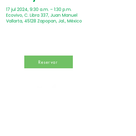
17 jul 2024, 9:30 a.m. – 1:30 p.m.
Ecovivo, C. Libra 337, Juan Manuel
Vallarta, 45128 Zapopan, Jal., México
Reservar
Un punto de encuentro para inspirar hábitos de
bienestar y promover una profunda conciencia
sobre el desarrollo sostenible en beneficio de
todas las especies del planeta.
Calle Libra 330, Lomas Altas, 44128 Zapopan,
Jalisco, México