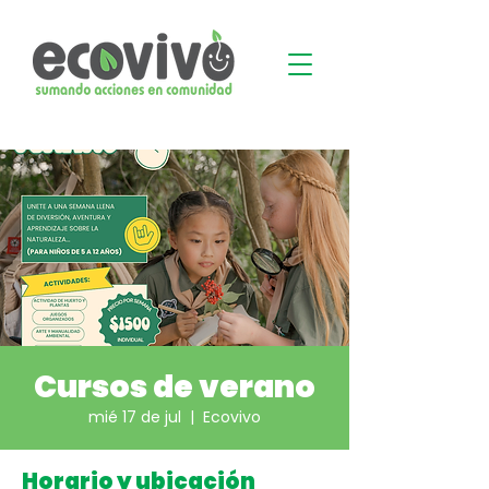
Cursos de verano
mié 17 de jul
  |  
Ecovivo
Horario y ubicación