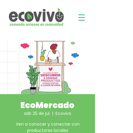
EcoMercado
sáb 25 de jul
  |  
Ecovivo
Ven a conocer y conectar con
productores locales