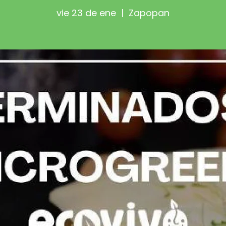
vie 23 de ene
  |  
Zapopan