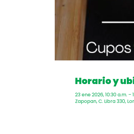
Horario y ub
23 ene 2026, 10:30 a.m. – 
Zapopan, C. Libra 330, Lo