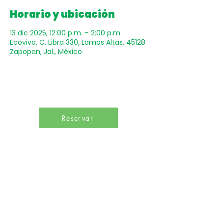
Horario y ubicación
13 dic 2025, 12:00 p.m. – 2:00 p.m.
Ecovivo, C. Libra 330, Lomas Altas, 45128
Zapopan, Jal., México
Reservar
Un punto de encuentro para inspirar hábitos de
bienestar y promover una profunda conciencia
sobre el desarrollo sostenible en beneficio de
todas las especies del planeta.