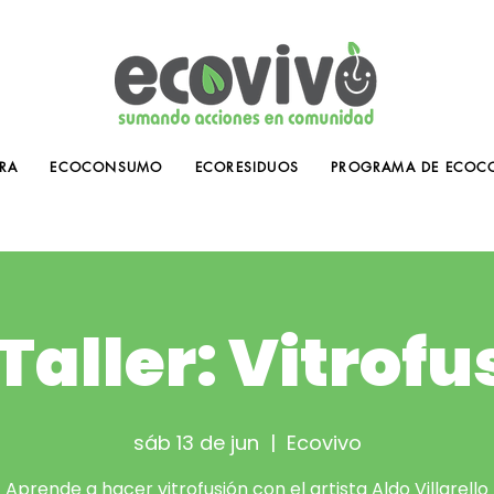
RA
ECOCONSUMO
ECORESIDUOS
PROGRAMA DE ECOC
Taller: Vitrofu
sáb 13 de jun
  |  
Ecovivo
Aprende a hacer vitrofusión con el artista Aldo Villarello