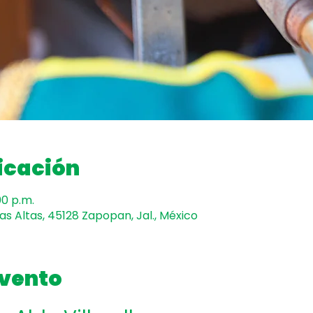
icación
00 p.m.
mas Altas, 45128 Zapopan, Jal., México
evento