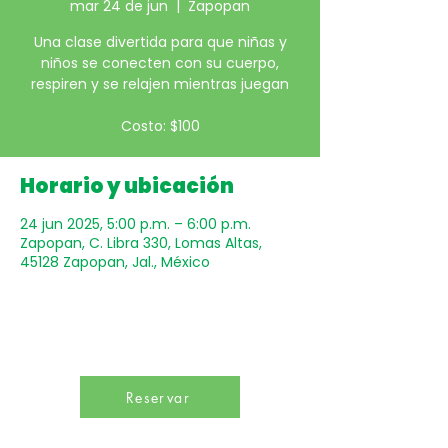
mar 24 de jun
  |  
Zapopan
Una clase divertida para que niñas y
niños se conecten con su cuerpo,
respiren y se relajen mientras juegan
Costo: $100
Horario y ubicación
24 jun 2025, 5:00 p.m. – 6:00 p.m.
Zapopan, C. Libra 330, Lomas Altas,
45128 Zapopan, Jal., México
Reservar