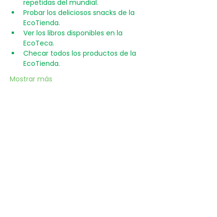
repetidas del mundial.
Probar los deliciosos snacks de la 
EcoTienda.
Ver los libros disponibles en la 
EcoTeca.
Checar todos los productos de la 
EcoTienda.
Mostrar más
Reservar
Un punto de encuentro para inspirar hábitos de