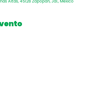
mas Altas, 45128 Zapopan, Jal., México
evento