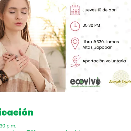
icación
:30 p.m.