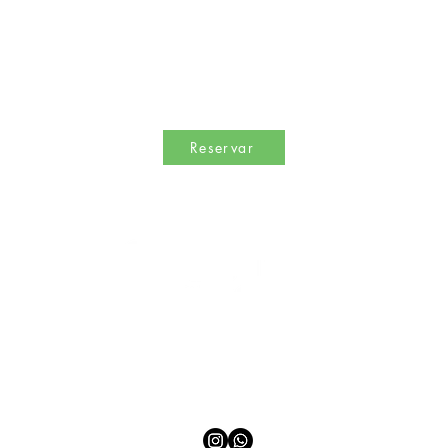
Reservar
entro para inspirar hábitos de bienestar y promover una profunda 
desarrollo sostenible en beneficio de todas las especies del planet
Calle Libra 330, Lomas Altas, 44128 Zapopan, Jalisco, México