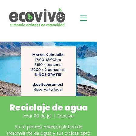
Reciclaje de agua
mar 09 de jul
  |  
Ecovivo
No te pierdas nuestra platica de
tratamiento de agua y sus ciclos!! apto