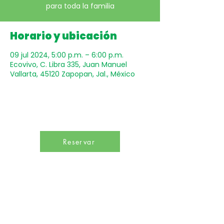
para toda la familia
Horario y ubicación
09 jul 2024, 5:00 p.m. – 6:00 p.m.
Ecovivo, C. Libra 335, Juan Manuel
Vallarta, 45120 Zapopan, Jal., México
Reservar
Un punto de encuentro para inspirar hábitos de
bienestar y promover una profunda conciencia