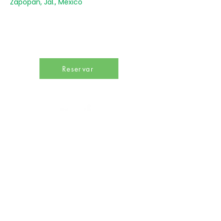
Zapopan, Jal., México
Reservar
Un punto de encuentro para inspirar hábitos de
bienestar y promover una profunda conciencia
sobre el desarrollo sostenible en beneficio de
todas las especies del planeta.
Calle Libra 330, Lomas Altas, 44128 Zapopan,
Jalisco, México