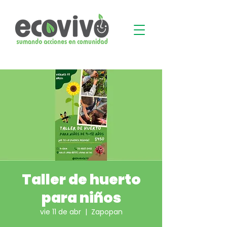
Taller de huerto
para niños
vie 11 de abr
  |  
Zapopan