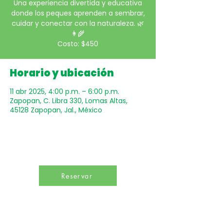
Una experiencia divertida y educativa
donde los peques aprenden a sembrar,
cuidar y conectar con la naturaleza. 🌿
👩‍🌾
Costo: $450
Horario y ubicación
11 abr 2025, 4:00 p.m. – 6:00 p.m.
Zapopan, C. Libra 330, Lomas Altas,
45128 Zapopan, Jal., México
Reservar