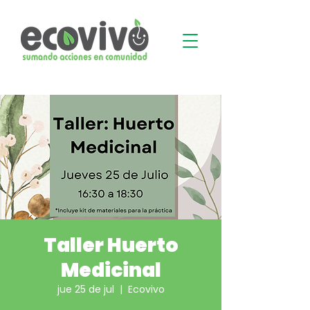
Taller Huerto
Medicinal
jue 25 de jul
  |  
Ecovivo