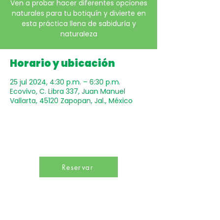
Ven a probar hacer diferentes opciones
naturales para tu botiquín y divierte en
esta práctica llena de sabiduría y
naturaleza
Horario y ubicación
25 jul 2024, 4:30 p.m. – 6:30 p.m.
Ecovivo, C. Libra 337, Juan Manuel
Vallarta, 45120 Zapopan, Jal., México
Reservar