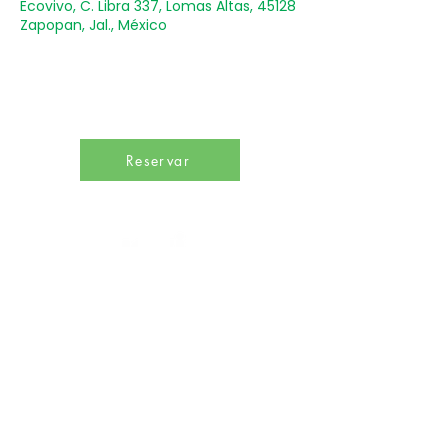
Ecovivo, C. Libra 337, Lomas Altas, 45128
Zapopan, Jal., México
Reservar
Un punto de encuentro para inspirar hábitos de
bienestar y promover una profunda conciencia
sobre el desarrollo sostenible en beneficio de
todas las especies del planeta.
Calle Libra 330, Lomas Altas, 44128 Zapopan,
Jalisco, México