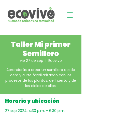
Taller Mi primer
Semillero
vie 27 de sep
  |  
Ecovivo
Aprenderás a crear un semillero desde
cero y a irte familiarizando con los
procesos de las plantas, del huerto y de
los ciclos de ellos.
Horario y ubicación
27 sep 2024, 4:30 p.m. – 6:30 p.m.