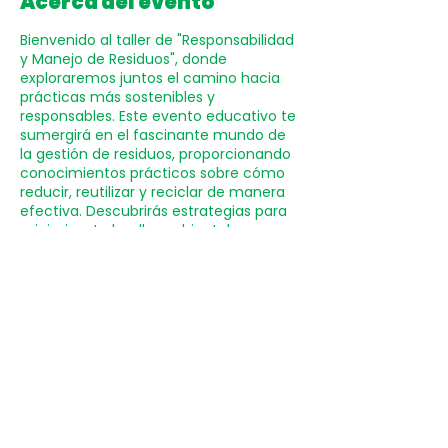
Acerca del evento
Bienvenido al taller de "Responsabilidad
y Manejo de Residuos", donde
exploraremos juntos el camino hacia
prácticas más sostenibles y
responsables. Este evento educativo te
sumergirá en el fascinante mundo de
la gestión de residuos, proporcionando
conocimientos prácticos sobre cómo
reducir, reutilizar y reciclar de manera
efectiva. Descubrirás estrategias para
minimizar tu huella ambiental y
aprenderás sobre la importancia de
asumir responsabilidad en el ciclo de
vida de los materiales.
Únete a nosotros para adquirir
habilidades prácticas, comprender el
impacto de tus decisiones diarias y
Reservar
contribuir activamente a la
construcción de un entorno más
sostenible.
Colaboración $200 MXN