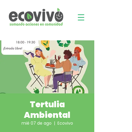
Tertulia
Ambiental
mié 07 de ago
  |  
Ecovivo