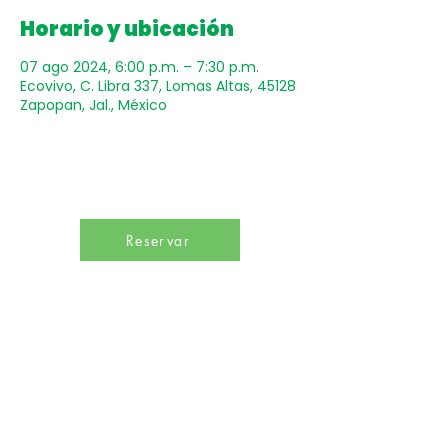
Horario y ubicación
07 ago 2024, 6:00 p.m. – 7:30 p.m.
Ecovivo, C. Libra 337, Lomas Altas, 45128
Zapopan, Jal., México
Reservar
Un punto de encuentro para inspirar hábitos de
bienestar y promover una profunda conciencia
sobre el desarrollo sostenible en beneficio de
todas las especies del planeta.