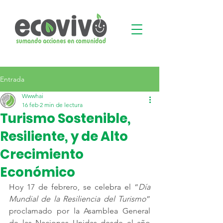
Entrada
Wwwhai
16 feb
2 min de lectura
Turismo Sostenible,
Resiliente, y de Alto
Crecimiento
Económico
Hoy 17 de febrero, se celebra el “
Día 
Mundial de la Resiliencia del Turismo
” 
proclamado por la Asamblea General 
de las Naciones Unidas desde el año 