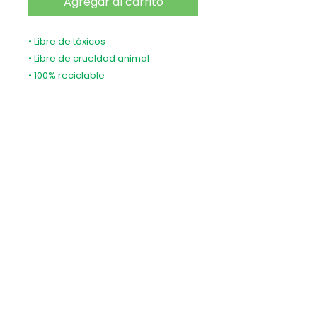
Agregar al carrito
• Libre de tóxicos
• Libre de crueldad animal
• 100% reciclable
• Con esencias naturales