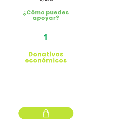
¿Cómo puedes
apoyar?
1
Donativos
económicos
¡Ecovivo necesita de tu aportación
económica voluntaria! Tu contribución es
de alta importancia no solamente para
mantener los gastos operativos del centro
comunitario sino para continuar
ofreciendo la dedicada atención y apoyo
que recibes por parte del equipo.