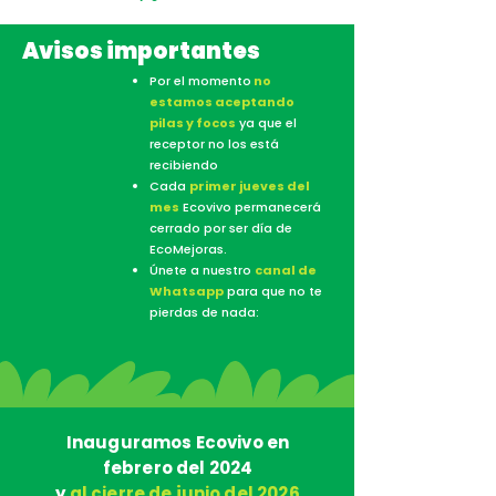
Avisos importantes
Por el momento
no
estamos aceptando
pilas y focos
ya que el
receptor no los está
recibiendo
Cada
primer jueves del
mes
Ecovivo permanecerá
cerrado
por ser
día
de
EcoMejoras.
Únete a nuestro
canal de
Whatsapp
para que no te
pierdas de nada:
Inauguramos Ecovivo en
febrero del 2024
y
al cierre de junio del 2026