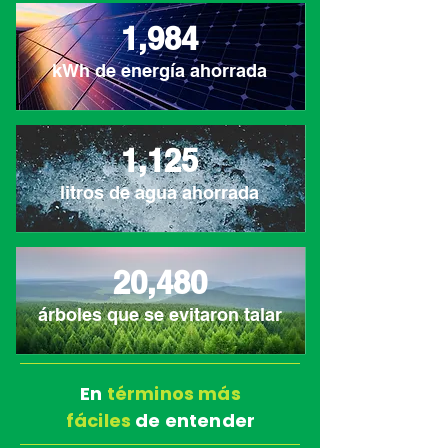
1,984
kWh de energía ahorrada
1,125
litros de agua ahorrada
20,480
árboles que se evitaron talar
En
términos
más
fáciles
de entender