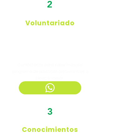
2
Voluntariado
Valoramos enormemente la participación
activa de voluntarios. Si deseas dedicar
tu tiempo y habilidades para contribuir
directamente al trabajo de Ecovivo, te
invitamos a unirte como voluntario.
Contáctanos para saber más del
programa de prácticas profesionales o
servicio social.
3
Conocimientos
Tienes algo que compartir relacionado