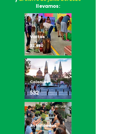
llevamos:
Visitas
32,880
29,401
Colonias
532
Actividades