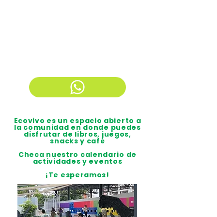
a la sostenibilidad, el medio ambiente o
la responsabilidad social, tu aportación
puede marcar la diferencia al inspirar y
educar a otros.
¡Organiza tu evento aquí!
Contáctanos para
rentar el espacio.
Ecovivo es un espacio abierto a
la comunidad en donde puedes
disfrutar de libros, juegos,
snacks y café
Checa nuestro calendario de
actividades y eventos
¡Te esperamos!