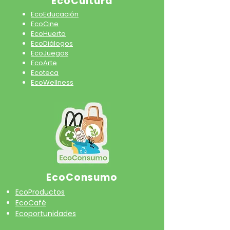
EcoCultura
EcoEducación
EcoCine
EcoHuerto
EcoDiálogos
EcoJuegos
EcoArte
Ecoteca
EcoWellness
EcoConsumo
EcoProductos
EcoCafé
Ecoportunidades