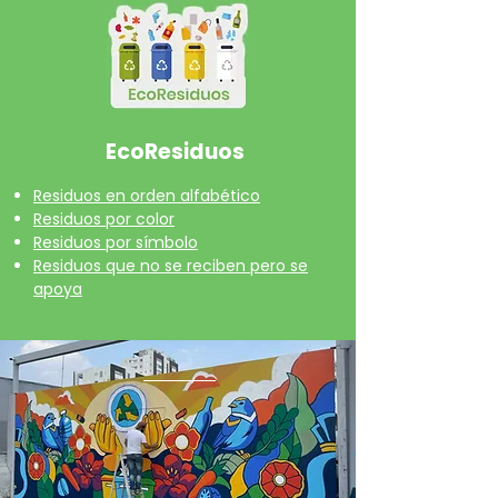
EcoResiduos
Residuos en orden alfabético
Residuos por color
Residuos por símbolo
Residuos que no se reciben pero se
apoya