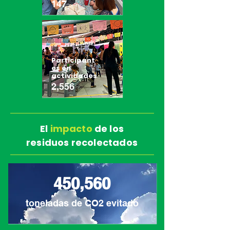
147
Participant
es en
actividades
2,556
El
impacto
de los
residuos recolectados
450,560
toneladas de CO2 evitado