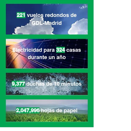
221
vuelos redondos de
GDL-Madrid
Electricidad para
324
casas
durante un año
9,377
duchas de 10 minutos
2,047,996
hojas de papel