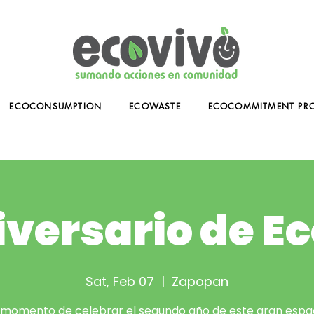
ECOCONSUMPTION
ECOWASTE
ECOCOMMITMENT PR
iversario de E
Sat, Feb 07
  |  
Zapopan
 momento de celebrar el segundo año de este gran espa