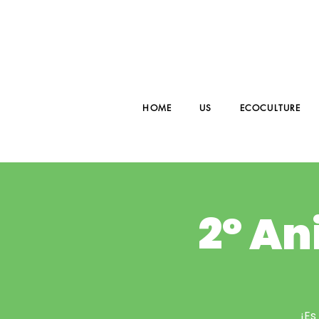
HOME
US
ECOCULTURE
2º An
¡Es