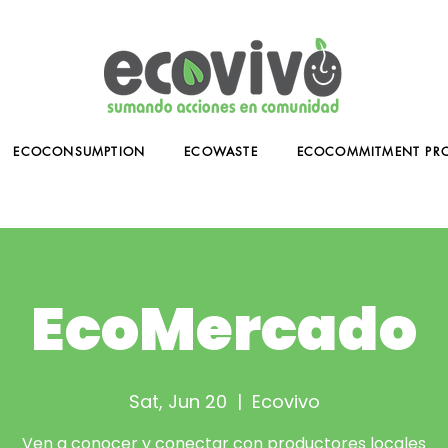
ECOCONSUMPTION
ECOWASTE
ECOCOMMITMENT PR
EcoMercado
Sat, Jun 20
  |  
Ecovivo
Ven a conocer y conectar con productores locales