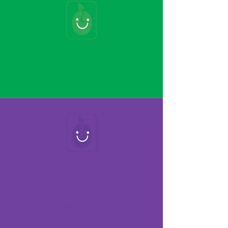
Orgánico
Composta comida
Composta heces de mascotas
Reintencionado
Colillas de cigarro
Corchos
Decoraciones de casa
Juguetes