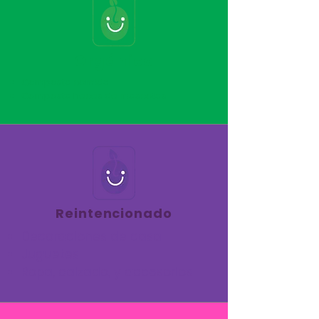
Orgánico
Composta comida
Composta heces de mascotas
Reintencionado
Decoraciones de casa
Juguetes
Ropa, calzado, y accesorios